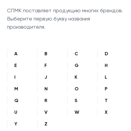
СПМК поставляет продукцию многих брендов.
Выберите первую букву названия
производителя.
A
B
C
D
E
F
G
H
I
J
K
L
M
N
O
P
Q
R
S
T
U
V
W
X
Y
Z