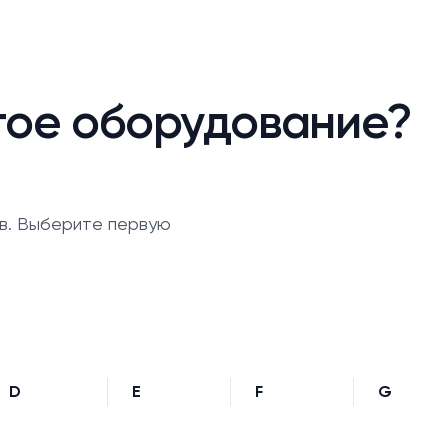
гое оборудование?
в. Выберите первую
D
E
F
G