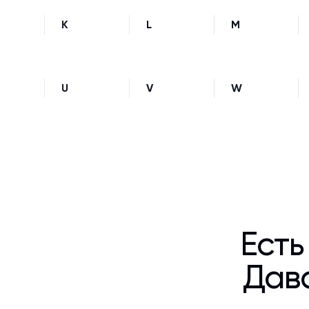
K
L
M
U
V
W
Есть
Дава