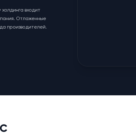
у холдинга входит
мпания. Отлаженные
яда производителей.
с