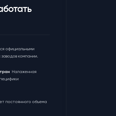
аботать
ся официальными
 заводов компании.
 стран
Налаженная
специфики
чет постоянного объема