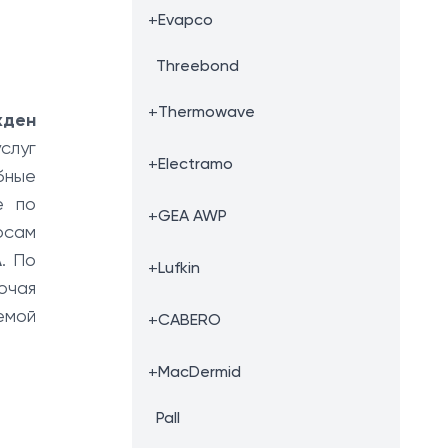
+
Evapco
Threebond
+
Thermowave
жден
слуг
+
Electramo
бные
е по
+
GEA AWP
осам
A
. По
+
Lufkin
ючая
емой
+
CABERO
+
MacDermid
Pall