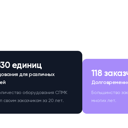
830 единиц
118 зака
ования для различных
ей
Долговременн
оличество оборудования СПМК
Большинство за
 своим заказчикам за 20 лет.
многих лет.