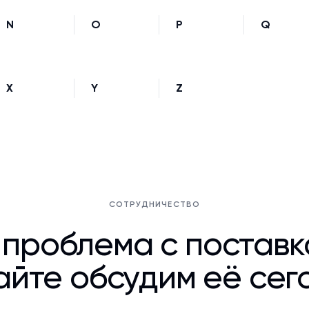
N
O
P
Q
X
Y
Z
СОТРУДНИЧЕСТВО
 проблема с постав
йте обсудим её сег