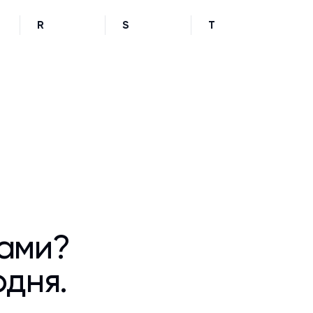
R
S
T
ками?
одня.