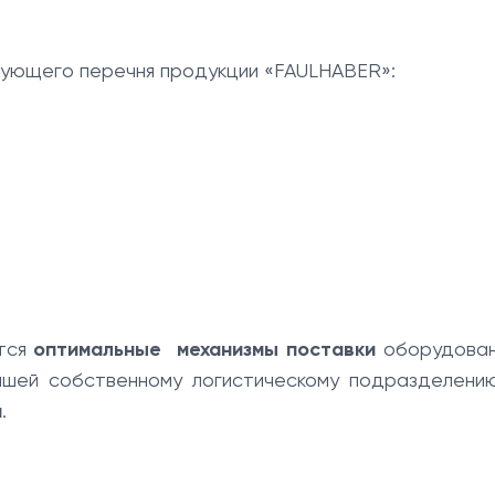
дующего перечня продукции «FAULHABER»:
ются
оптимальные механизмы поставки
оборудован
ашей собственному логистическому подразделени
и
.