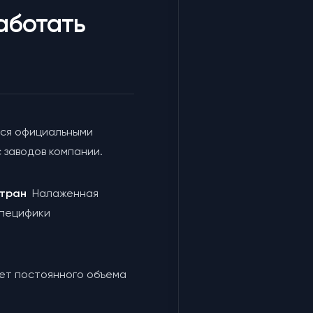
аботать
ся официальными
 заводов компании.
 стран
Налаженная
специфики
чет постоянного объема