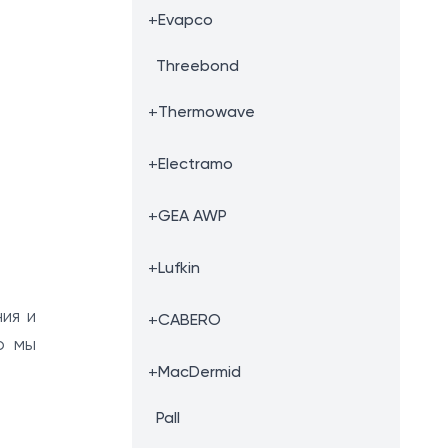
+
Evapco
Threebond
+
Thermowave
+
Electramo
+
GEA AWP
+
Lufkin
ия и
+
CABERO
ю мы
+
MacDermid
Pall