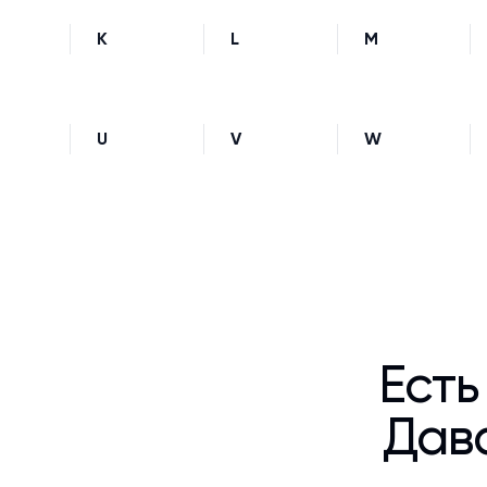
K
L
M
U
V
W
Есть
Дава