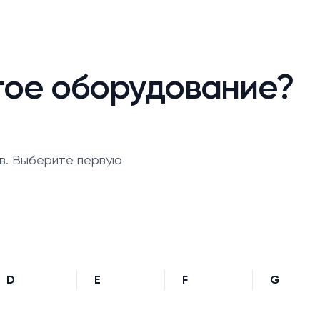
гое оборудование?
в. Выберите первую
D
E
F
G