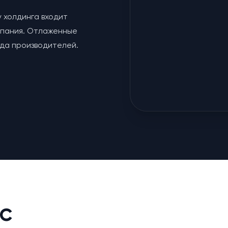
у холдинга входит
мпания. Отлаженные
яда производителей.
с