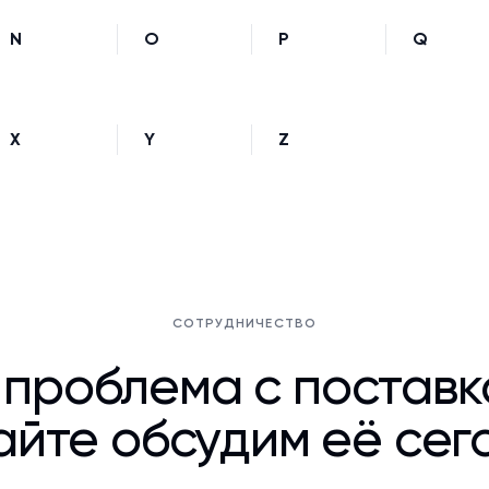
N
O
P
Q
X
Y
Z
СОТРУДНИЧЕСТВО
 проблема с постав
йте обсудим её сег