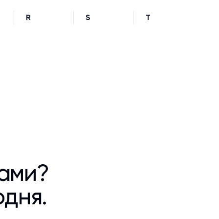
R
S
T
ками?
одня.