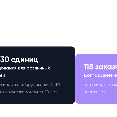
830 единиц
118 зака
ования для различных
ей
Долговременн
оличество оборудования СПМК
Большинство за
 своим заказчикам за 20 лет.
многих лет.