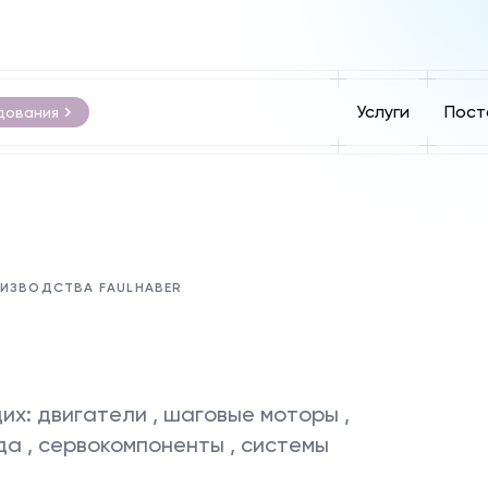
Услуги
Пост
дования
ОИЗВОДСТВА FAULHABER
х: двигатели , шаговые моторы ,
да , сервокомпоненты , системы