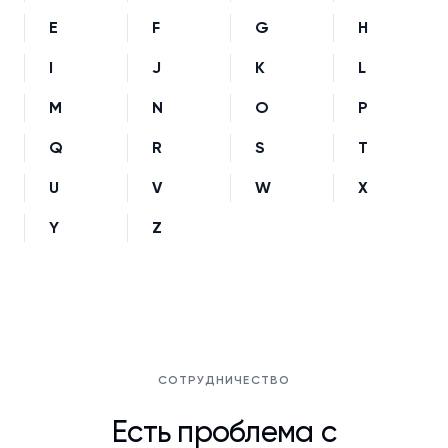
E
F
G
H
I
J
K
L
M
N
O
P
Q
R
S
T
U
V
W
X
Y
Z
СОТРУДНИЧЕСТВО
Есть проблема с