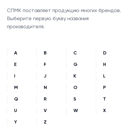
СПМК поставляет продукцию многих брендов.
Выберите первую букву названия
производителя.
A
B
C
D
E
F
G
H
I
J
K
L
M
N
O
P
Q
R
S
T
U
V
W
X
Y
Z