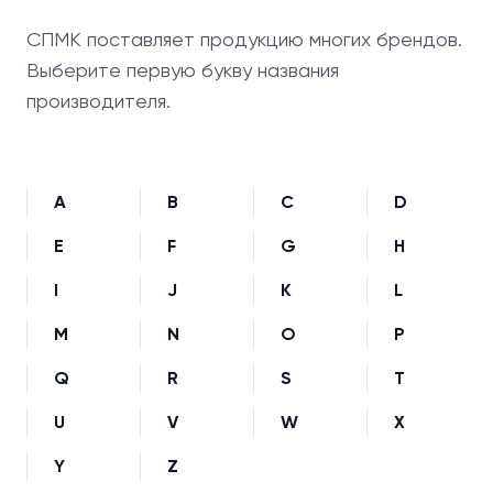
СПМК поставляет продукцию многих брендов.
Выберите первую букву названия
производителя.
A
B
C
D
E
F
G
H
I
J
K
L
M
N
O
P
Q
R
S
T
U
V
W
X
Y
Z