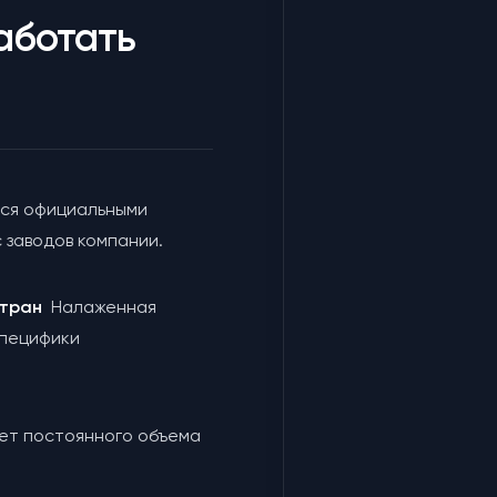
аботать
ся официальными
 заводов компании.
 стран
Налаженная
специфики
чет постоянного объема