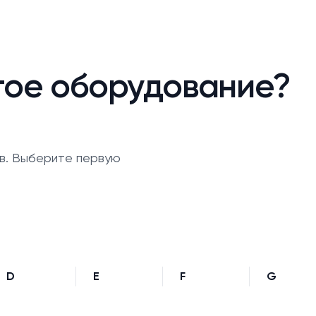
гое оборудование?
в. Выберите первую
D
E
F
G