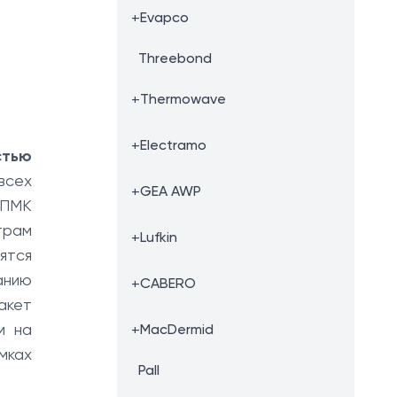
+
Evapco
Threebond
+
Thermowave
+
Electramo
стью
всех
+
GEA AWP
СПМК
трам
+
Lufkin
ятся
анию
+
CABERO
акет
м на
+
MacDermid
мках
Pall