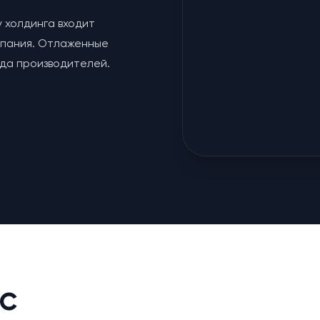
у холдинга входит
мпания. Отлаженные
яда производителей.
с