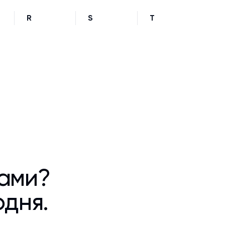
R
S
T
ками?
одня.