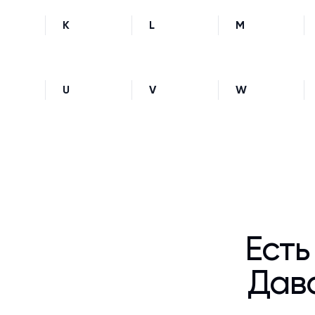
K
L
M
U
V
W
Есть
Дава