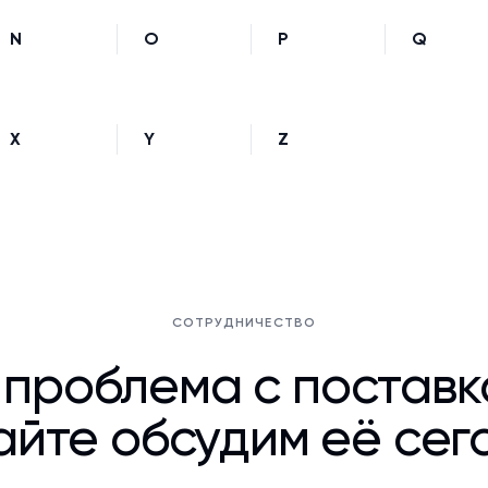
N
O
P
Q
X
Y
Z
СОТРУДНИЧЕСТВО
 проблема с постав
йте обсудим её сег