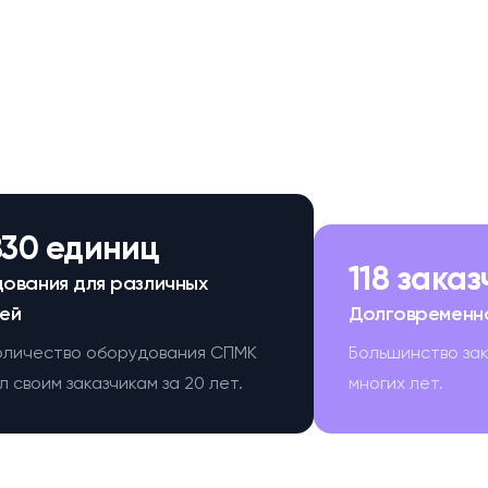
830 единиц
118 зака
ования для различных
ей
Долговременн
оличество оборудования СПМК
Большинство за
 своим заказчикам за 20 лет.
многих лет.