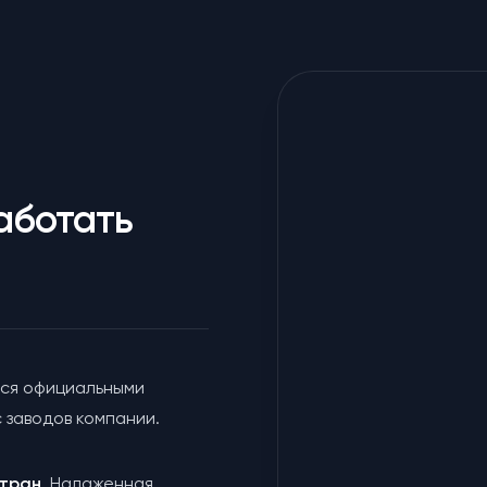
аботать
ся официальными
 заводов компании.
 стран
Налаженная