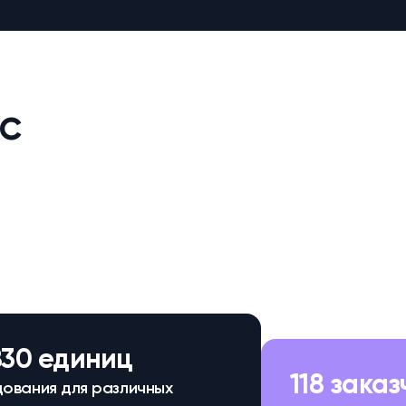
с
830 единиц
118 зака
ования для различных