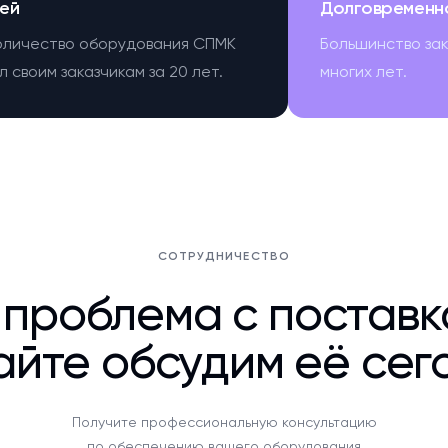
ей
Долговременн
оличество оборудования СПМК
Большинство за
 своим заказчикам за 20 лет.
многих лет.
СОТРУДНИЧЕСТВО
 проблема с постав
йте обсудим её сег
Получите профессиональную консультацию
по обеспечению вашего оборудования