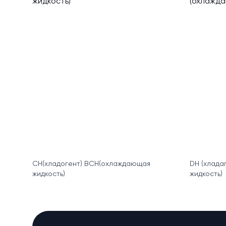
CH(хладогент) BCH(охлаждающая
DH (хлада
жидкость)
жидкость)