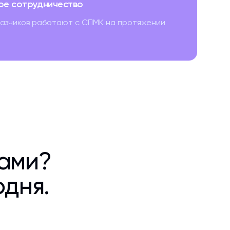
ое сотрудничество
казчиков работают с СПМК на протяжении
ками?
одня.