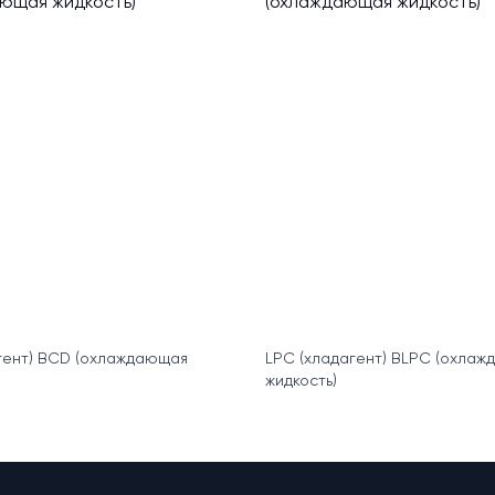
гент) BCD (охлаждающая
LPC (хладагент) BLPC (охла
жидкость)