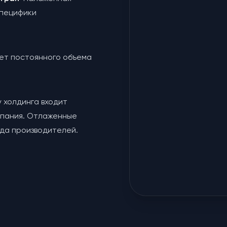
специфики
чет постоянного объема
у холдинга входит
мпания. Отлаженные
яда производителей.