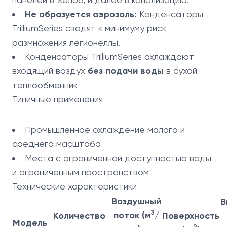
Не образуется аэрозоль:
Конденсаторы
TrilliumSeries сводят к минимуму риск
размножения легионеллы.
Конденсаторы TrilliumSeries охлаждают
входящий воздух
без подачи воды
в сухой
теплообменник
Типичные применения
Промышленное охлаждение малого и
среднего масштаба
Места с ограниченной доступностью воды
и ограниченным пространством
Технические характеристики
Воздушный
В
3
поток (м
/
Количество
Поверхность
Модель