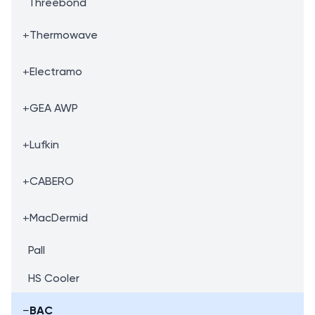
Threebond
+
Thermowave
+
Electramo
+
GEA AWP
+
Lufkin
+
CABERO
+
MacDermid
Pall
HS Cooler
−
BAC