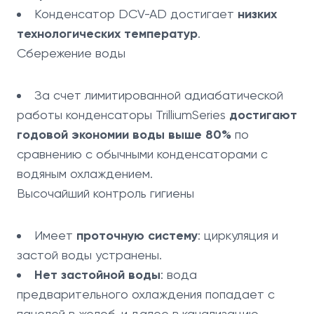
Конденсатор DCV-AD достигает
низких
технологических температур
.
Сбережение воды
За счет лимитированной адиабатической
работы конденсаторы TrilliumSeries
достигают
годовой экономии воды выше 80%
по
сравнению с обычными конденсаторами с
водяным охлаждением.
Высочайший контроль гигиены
Имеет
проточную систему
: циркуляция и
застой воды устранены.
Нет застойной воды
: вода
предварительного охлаждения попадает с
панелей в желоб, и далее в канализацию.