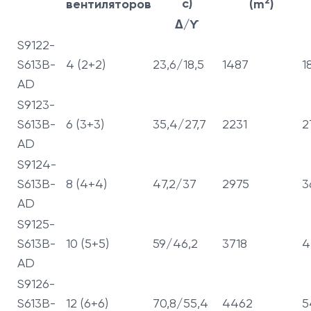
2
с)
вентиляторов
(m
)
Δ/ϒ
S9122-
S613B-
4 (2+2)
23,6/18,5
1487
1
AD
S9123-
S613B-
6 (3+3)
35,4/27,7
2231
2
AD
S9124-
S613B-
8 (4+4)
47,2/37
2975
3
AD
S9125-
S613B-
10 (5+5)
59/46,2
3718
4
AD
S9126-
S613B-
12 (6+6)
70,8/55,4
4462
5